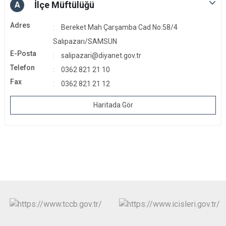
İlçe Müftülüğü
A
Adres
Bereket Mah Çarşamba Cad No:58/4
Salıpazarı/SAMSUN
E-Posta
salipazari@diyanet.gov.tr
Telefon
0362 821 21 10
Fax
0362 821 21 12
Haritada Gör