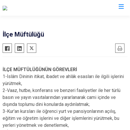
Samsun
İlçe Müftülüğü
19 Mayıs
Salıpazarı
Alaçam
Tekkeköy
Asarcık
Terme
İLÇE MÜFTÜLÜĞÜNÜN GÖREVLERİ
Ayvacık
Vezirköprü
1-İslâm Dininin itikat, ibadet ve ahlâk esasları ile ilgili işlerini
Bafra
Yakakent
yürütmek,
2-Vaaz, hutbe, konferans ve benzeri faaliyetler ile her türlü
Çarşamba
Atakum
basın ve yayın vasıtalarından yararlanarak cami içinde ve
Havza
Canik
dışında toplumu dini konularda aydınlatmak;
Kavak
İlkadım
3-Kur'an kursları ile öğrenci yurt ve pansiyonlarının açılış,
Ladik
eğitim ve öğretim işlerini ve diğer işlemlerini yürütmek, bu
yerleri yönetmek ve denetlemek,