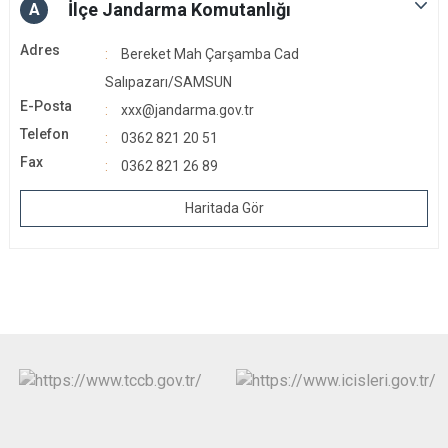
İlçe Jandarma Komutanlığı
A
Adres
Bereket Mah Çarşamba Cad
Salıpazarı/SAMSUN
E-Posta
xxx@jandarma.gov.tr
Telefon
0362 821 20 51
Fax
0362 821 26 89
Haritada Gör