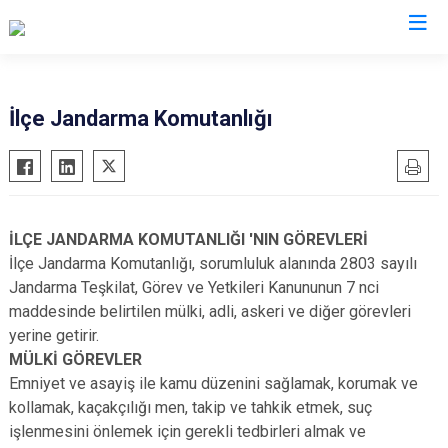
Samsun
İlçe Jandarma Komutanlığı
19 Mayıs
Salıpazarı
Alaçam
Tekkeköy
Asarcık
Terme
İLÇE JANDARMA KOMUTANLIĞI 'NIN GÖREVLERİ
Ayvacık
Vezirköprü
İlçe Jandarma Komutanlığı, sorumluluk alanında 2803 sayılı
Bafra
Yakakent
Jandarma Teşkilat, Görev ve Yetkileri Kanununun 7 nci
maddesinde belirtilen mülki, adli, askeri ve diğer görevleri
Çarşamba
Atakum
yerine getirir.
Havza
Canik
MÜLKİ GÖREVLER
Kavak
İlkadım
Emniyet ve asayiş ile kamu düzenini sağlamak, korumak ve
Ladik
kollamak, kaçakçılığı men, takip ve tahkik etmek, suç
işlenmesini önlemek için gerekli tedbirleri almak ve