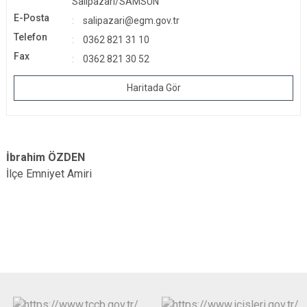
Salıpazarı/SAMSUN
E-Posta
salipazari@egm.gov.tr
Telefon
0362 821 31 10
Fax
0362 821 30 52
Haritada Gör
İbrahim ÖZDEN
İlçe Emniyet Amiri