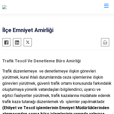
Samsun
İlçe Emniyet Amirliği
19 Mayıs
Salıpazarı
Alaçam
Tekkeköy
Asarcık
Terme
Trafik Tescil Ve Denetleme Büro Amirliği
Ayvacık
Vezirköprü
Trafik düzenlemeye ve denetlemeye ilişkin görevleri
Bafra
Yakakent
yürütmek, kural ihlali durumlarında ceza işlemlerine ilişkin
Çarşamba
Atakum
görevleri yürütmek, güvenli trafik ortamı konusunda farkındalık
Havza
Canik
oluşturmaya yönelik vatandaşları bilgilendirici, uyarıcı ve
Kavak
İlkadım
eğitici faaliyetler yürütmek, trafik kazalarına müdahale ederek
trafik kaza tutanağı düzenlemek vb. işlemler yapılmaktadır.
Ladik
(Ehliyet ve Tescil işlemlerinin Emniyet Müdürlüklerinden
alınmasından sonra büro işlemlerinin yanında yalnızca